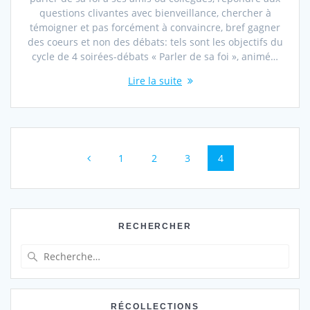
questions clivantes avec bienveillance, chercher à
témoigner et pas forcément à convaincre, bref gagner
des coeurs et non des débats: tels sont les objectifs du
cycle de 4 soirées-débats « Parler de sa foi », animé…
Lire la suite
Navigation
Page
Page
Page
Page
1
2
3
4
au
sein
des
RECHERCHER
articles
Recherche
pour
:
RÉCOLLECTIONS