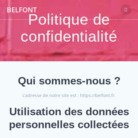
Passer
BELFONT
au
Politique de
contenu
confidentialité
Qui sommes-nous ?
L’adresse de notre site est : https://belfont.fr.
Utilisation des données
personnelles collectées